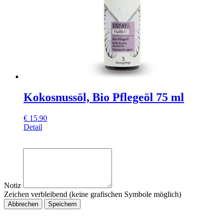
Kokosnussöl, Bio Pflegeöl 75 ml
€
15.90
Detail
Notiz
Zeichen verbleibend (keine grafischen Symbole möglich)
Abbrechen
Speichern