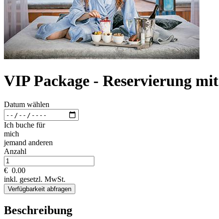
VIP Package - Reservierung mi
Datum wählen
Ich buche für
mich
jemand anderen
Anzahl
€
0.00
inkl. gesetzl. MwSt.
Verfügbarkeit abfragen
Beschreibung